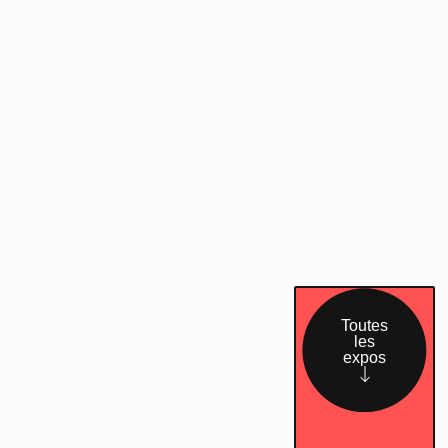
Toutes
les
expos