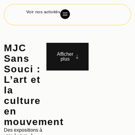
Voir nos activités
MJC
Afficher
Sans
plus
Souci :
L’art et
la
culture
en
mouvement
Des expositions à