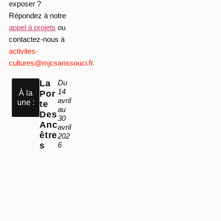
exposer ?
Répondez à notre
appel à projets
ou
contactez-nous à
activites-
cultures@mjcsanssouci.fr.
La
Du
14
À la
Por
avril
une :
Te
au
Des
30
Anc
avril
Être
202
S
6