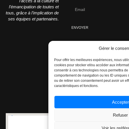
l’accès à la culture et
l’émancipation de toutes et
tous, grâce à l’implication de
ses équipes et partenaires.
ENVOYER
Gérer le conse
Pour offrir les meilleures expériences, nous util
cookies pour stocker et/ou accéder aux informati
consentir à ces technologies nous permettra de 
comportement de navigation ou les ID uniques sur
ou de retirer son consentement peut avoir un effe
caractéristiques et fonctions.
Accepter
Refuser
Voir les préfé