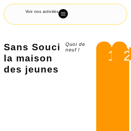
Voir nos activités
Sans Souci
Quoi de
neuf !
1
la maison
Acc
Sco
des jeunes
Une
aide
pour
chac
à
progr
dével
son
auton