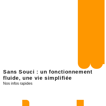
par
les
adulte
Parta
et
s’eng
!
Sans Souci : un fonctionnement
fluide, une vie simplifiée
Nos infos rapides