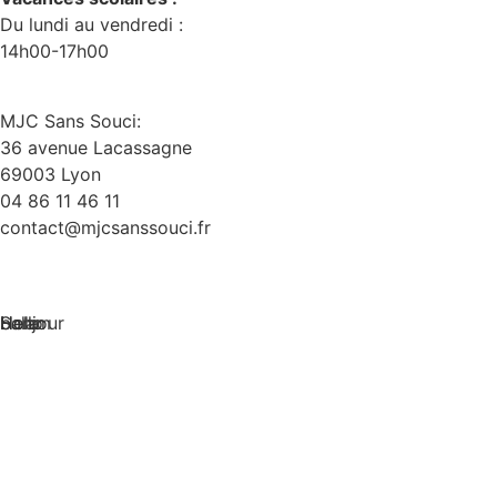
Du lundi au vendredi :
14h00-17h00
MJC Sans Souci:
36 avenue Lacassagne
69003 Lyon
04 86 11 46 11
contact@mjcsanssouci.fr
Hola
bonjour
Hello
Salam