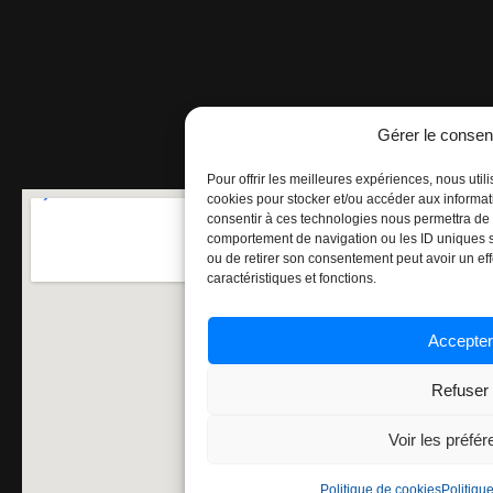
Gérer le conse
Pour offrir les meilleures expériences, nous util
cookies pour stocker et/ou accéder aux informati
consentir à ces technologies nous permettra de 
comportement de navigation ou les ID uniques sur
ou de retirer son consentement peut avoir un effe
caractéristiques et fonctions.
Accepter
Refuser
Voir les préfé
Politique de cookies
Politique