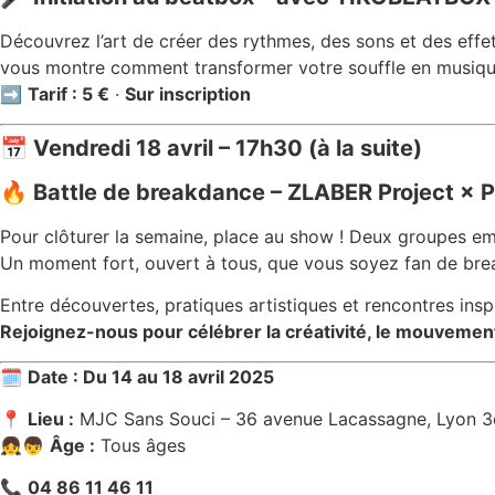
Découvrez l’art de créer des rythmes, des sons et des eff
vous montre comment transformer votre souffle en musiqu
➡️
Tarif : 5 €
·
Sur inscription
📅 Vendredi 18 avril – 17h30 (à la suite)
🔥 Battle de breakdance – ZLABER Project × 
Pour clôturer la semaine, place au show ! Deux groupes em
Un moment fort, ouvert à tous, que vous soyez fan de brea
Entre découvertes, pratiques artistiques et rencontres inspi
Rejoignez-nous pour célébrer la créativité, le mouvement 
🗓️
Date : Du 14 au 18 avril 2025
📍
Lieu :
MJC Sans Souci – 36 avenue Lacassagne, Lyon 3
👧👦
Âge :
Tous âges
📞
04 86 11 46 11