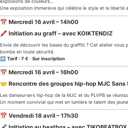
explosions de couleurs…
Une exposition immersive qui célèbre le style et la liberté a
📅 Mercredi 16 avril – 14h00
🖍️ Initiation au graff – avec KOIKTENDIZ
Envie de découvrir les bases du graffiti ? Cet atelier vous p
bombe en toute sécurité.
➡️
Tarif : 7 €
·
Sur inscription
📅 Mercredi 16 avril – 16h00
🤝 Rencontre des groupes hip-hop MJC Sans 
Les danseur·se·s hip-hop de la MJC et du PLVPB se réunisse
Un moment convivial qui met en lumière le talent des jeunes 
📅 Vendredi 18 avril – 17h30
🎤 Initiation au beatbox – avec TIKOBEATBOX