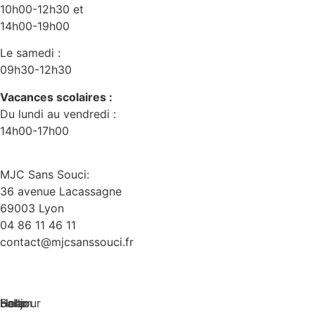
10h00-12h30 et
14h00-19h00
Le samedi :
09h30-12h30
Vacances scolaires :
Du lundi au vendredi :
14h00-17h00
MJC Sans Souci:
36 avenue Lacassagne
69003 Lyon
04 86 11 46 11
contact@mjcsanssouci.fr
Hola
bonjour
Hello
Salam