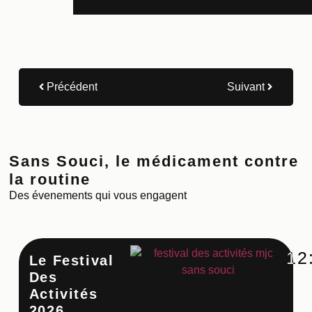
Précédent
Suivant
Sans Souci, le médicament contre
la routine
Des évenements qui vous engagent
12
Le Festival
Ate
Des
Cu
Activités
Co
2026