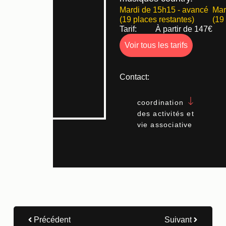
Mardi de 15h15 - avancé
Mar
(19 places restantes)
(19
Tarif:
À partir de 147€
Voir tous les tarifs
Contact:
coordination
des activités et
vie associative
Précédent
Suivant