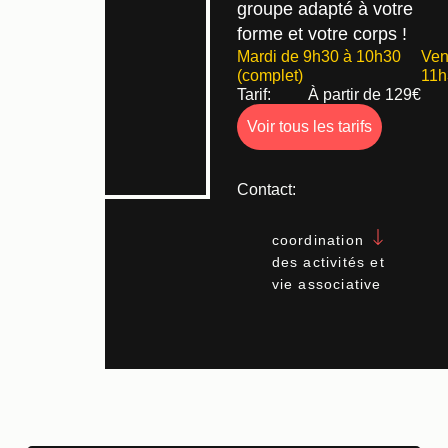
groupe adapté à votre
forme et votre corps !
Mardi de 9h30 à 10h30
Ven
(complet)
11h
Tarif:
À partir de 129€
Voir tous les tarifs
Contact:
coordination
des activités et
vie associative