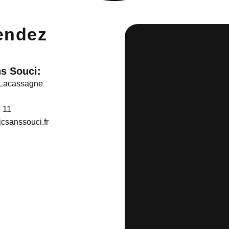
endez
s Souci:
 Lacassagne
n
 11
csanssouci.fr