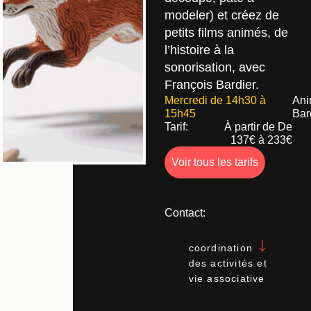
modeler) et créez de
petits films animés, de
l’histoire à la
sonorisation, avec
François Bardier.
Mercredi de 14h30 à
Ani
15h45
Bar
Tarif:
À partir de De
137€ à 233€
Voir tous les tarifs
Contact:
coordination
des activités et
vie associative