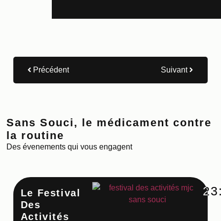
Précédent
Suivant
Sans Souci, le médicament contre
la routine
Des évenements qui vous engagent
23
Le Festival
Ate
Des
Cu
Activités
Co