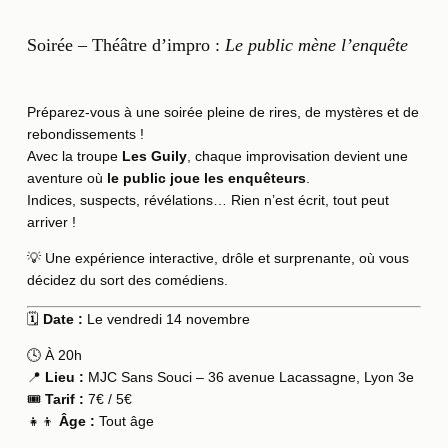
Soirée – Théâtre d’impro :
Le public mène l’enquête
Préparez-vous à une soirée pleine de rires, de mystères et de
rebondissements !
Avec la troupe
Les Guily
, chaque improvisation devient une
aventure où
le public joue les enquêteurs
.
Indices, suspects, révélations… Rien n’est écrit, tout peut
arriver !
💡 Une expérience interactive, drôle et surprenante, où vous
décidez du sort des comédiens.
🗓️
Date :
Le vendredi 14 novembre
🕓 À 20h
📍
Lieu :
MJC Sans Souci – 36 avenue Lacassagne, Lyon 3e
🎟️
Tarif :
7€ / 5€
👧👦
Âge :
Tout âge