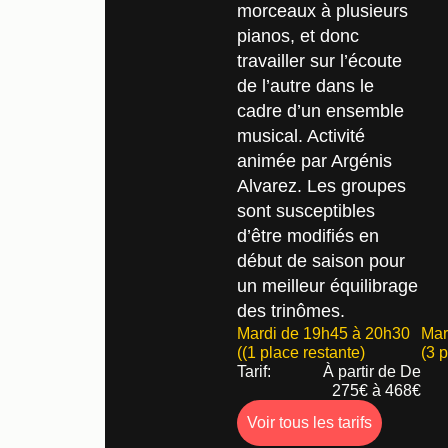
morceaux à plusieurs
pianos, et donc
travailler sur l’écoute
de l’autre dans le
cadre d’un ensemble
musical. Activité
animée par Argénis
Alvarez. Les groupes
sont susceptibles
d’être modifiés en
début de saison pour
un meilleur équilibrage
des trinômes.
Mardi de 19h45 à 20h30
Mar
((1 place restante)
(3 
Tarif:
À partir de De
275€ à 468€
Voir tous les tarifs