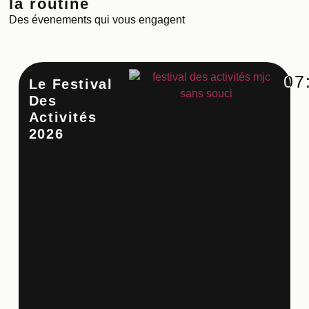
la routine
Des évenements qui vous engagent
07
Le Festival
Ate
Des
Cu
Activités
Co
2026