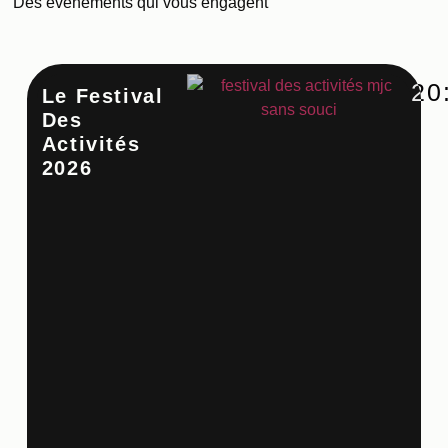
Des évenements qui vous engagent
20
Le Festival
Ate
Des
Cu
Activités
Co
2026